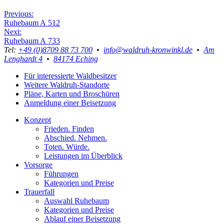
Beitragsnavigation
Previous:
Ruhebaum A 512
Next:
Ruhebaum A 733
Tel:
+49 (0)8709 88 73 700
•
info@waldruh-kronwinkl.de
•
Am
Lenghardt 4
•
84174 Eching
Für interessierte Waldbesitzer
Weitere Waldruh-Standorte
Pläne, Karten und Broschüren
Anmeldung einer Beisetzung
Konzept
Frieden. Finden
Abschied. Nehmen.
Toten. Würde.
Leistungen im Überblick
Vorsorge
Führungen
Kategorien und Preise
Trauerfall
Auswahl Ruhebaum
Kategorien und Preise
Ablauf einer Beisetzung