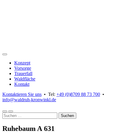
Skip
to
content
Konzept
Vorsorge
Trauerfall
Waldfläche
Kontakt
Kontaktieren Sie uns
• Tel:
+49 (0)8709 88 73 700
•
info@waldruh-kronwinkl.de
Suchformular
Kontaktdaten
Suchen
anzeigen
anzeigen
nach:
Ruhebaum A 631