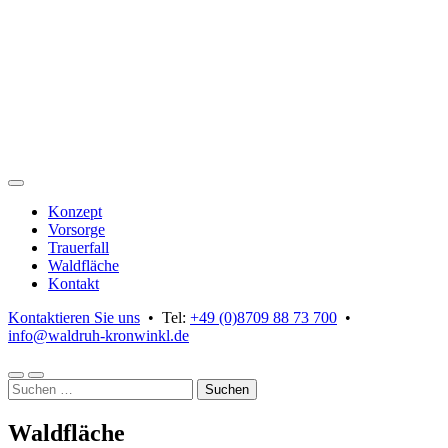
Skip
to
content
Konzept
Vorsorge
Trauerfall
Waldfläche
Kontakt
Kontaktieren Sie uns
• Tel:
+49 (0)8709 88 73 700
•
info@waldruh-kronwinkl.de
Suchformular
Kontaktdaten
Suchen
anzeigen
anzeigen
nach:
Waldfläche