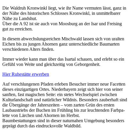
Die Waldruh Kron­winkl liegt, wie ihr Name vermu­ten lässt, ganz in
der Nähe des histo­ri­schen Schlos­ses Kron­winkl, in unmit­tel­ba­rer
Nähe zu Lands­hut.
Über die A 92 ist sie auch von Moos­burg an der Isar und Frei­sing
gut zu erreichen.
In diesem abwechs­lungs­rei­chen Misch­wald lassen sich von uralten
Eichen bis zu jungen Ahor­nen ganz unter­schied­li­che Baum­ar­ten
verschie­de­nen Alters finden.
Immer wieder kann man über das Isar­tal schauen, und erlebt so ein
Gefühl von Weite und gleich­zei­tig von Geborgenheit.
Hier Ruhe­stätte erwerben
Auf verschlun­ge­nen Pfaden erle­ben Besu­cher immer neue Facet­ten
dieses einzig­ar­ti­gen Ortes. Nieder­bay­ern zeigt sich hier von seiner
sanf­ten, fast magi­schen Seite: ein stetes Wech­sel­spiel zwischen
Kultur­land­schaft und natür­li­cher Wild­nis. Beson­ders zauber­haft sind
die Über­gänge der Jahres­zei­ten – vom zarten Grün des ersten
Laubau­striebs der Buchen im Früh­ling bis zur leuch­ten­den Farb­pa­
lette von Lärchen und Ahor­nen im Herbst.
Baum­be­stat­tun­gen sind in dieser natur­na­hen Umge­bung beson­ders
geprägt durch das eindrucks­volle Waldbild.