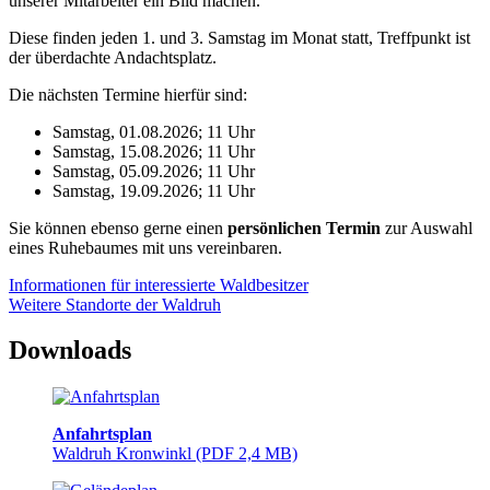
unse­rer Mitar­bei­ter ein Bild machen.
Diese finden jeden 1. und 3. Sams­tag im Monat statt, Treff­punkt ist
der über­dachte Andachtsplatz.
Die nächs­ten Termine hier­für sind:
Sams­tag, 01.08.2026; 11 Uhr
Sams­tag, 15.08.2026; 11 Uhr
Sams­tag, 05.09.2026; 11 Uhr
Sams­tag, 19.09.2026; 11 Uhr
Sie können ebenso gerne einen
persön­li­chen Termin
zur Auswahl
eines Ruhe­bau­mes mit uns vereinbaren.
Infor­ma­tio­nen für inter­es­sierte Waldbesitzer
Weitere Stand­orte der Waldruh
Downloads
Anfahrts­plan
Waldruh Kron­winkl
(PDF 2,4 MB)