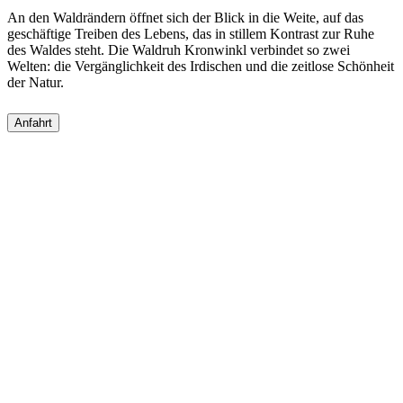
An den Wald­rän­dern öffnet sich der Blick in die Weite, auf das
geschäf­tige Trei­ben des Lebens, das in stil­lem Kontrast zur Ruhe
des Waldes steht. Die Waldruh Kron­winkl verbin­det so zwei
Welten: die Vergäng­lich­keit des Irdi­schen und die zeit­lose Schön­heit
der Natur.
Anfahrt