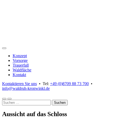
Skip
to
content
Konzept
Vorsorge
Trauerfall
Waldfläche
Kontakt
Kontaktieren Sie uns
• Tel:
+49 (0)8709 88 73 700
•
info@waldruh-kronwinkl.de
Suchformular
Kontaktdaten
Suchen
anzeigen
anzeigen
nach:
Aussicht auf das Schloss