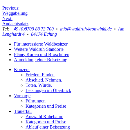
Beitragsnavigation
Previous:
Weggabelung
Next:
Andachtsplatz
Tel:
+49 (0)8709 88 73 700
•
info@waldruh-kronwinkl.de
•
Am
Lenghardt 4
•
84174 Eching
Für interessierte Waldbesitzer
Weitere Waldruh-Standorte
Pläne, Karten und Broschüren
Anmeldung einer Beisetzung
Konzept
Frieden. Finden
Abschied. Nehmen.
Toten. Würde.
Leistungen im Überblick
Vorsorge
Führungen
Kategorien und Preise
Trauerfall
Auswahl Ruhebaum
Kategorien und Preise
Ablauf einer Beisetzung